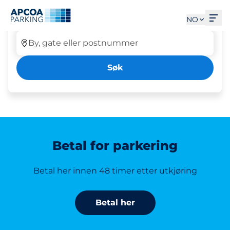
Parkering Tab ausgewählt
Åpn
Parkering
NO
By, gate eller postnummer
Søk
Betal for parkering
Betal her innen 48 timer etter utkjøring
Betal her