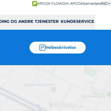
APCOA FLOW
Om APCOA
Samarbeid
NO
DING OG ANDRE TJENESTER
KUNDESERVICE
Veibeskrivelse
a