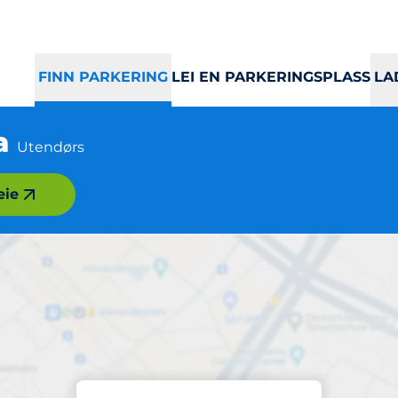
FINN PARKERING
LEI EN PARKERINGSPLASS
LA
ta
Utendørs
eie
Parkering
yne Torg - Storgat