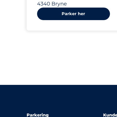
4340 Bryne
Parker her
Parkering
Kunde