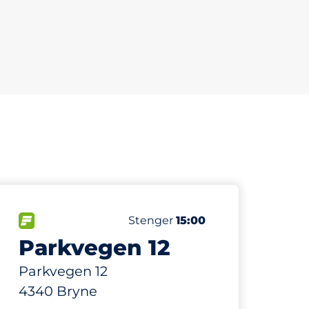
280 m
35
Parkeringsplasser
ser:
FLOW
Antall parkeringsplasser:
Lørdag
Stenger
15:00
Parkvegen 12
Parkvegen 12
4340 Bryne