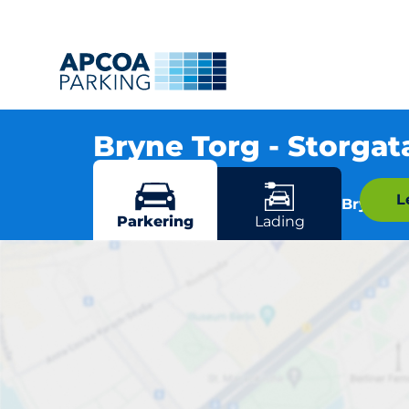
Bryne Torg - Storga
Storgata 12, 4340 Bryne
L
Flere parkeringsmuligheter i Bryne
Parkering
Lading
Br