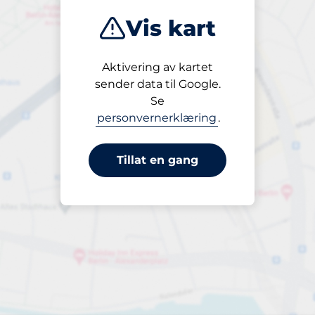
Vis kart
Aktivering av kartet
Åpen
sender data til Google.
24/7
Se
personvernerklæring
.
Tillat en gang