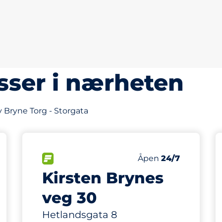
sser i nærheten
v Bryne Torg - Storgata
202 m
12
asser
Parkeringsplasser
ngsplasser:
FLOW
Antall parkeringsplas
Lørdag
Åpen
24/7
Kirsten Brynes
veg 30
Hetlandsgata 8