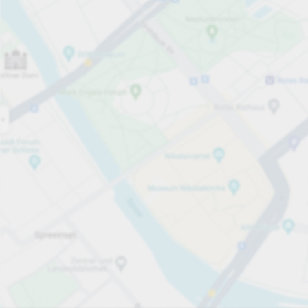
Åpen nå
Åpningstider
Parkeringsplasser
43
Mer informasjon