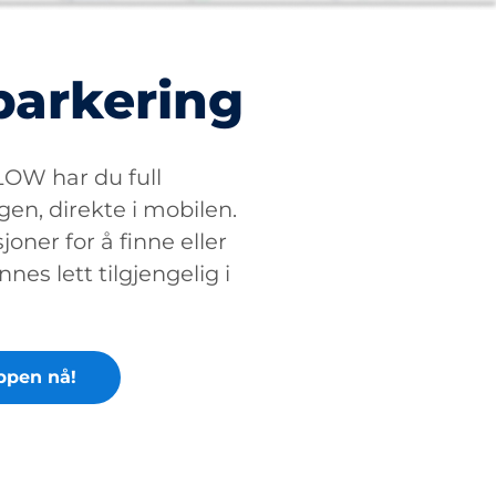
parkering
W har du full
gen, direkte i mobilen.
oner for å finne eller
nnes lett tilgjengelig i
ppen nå!