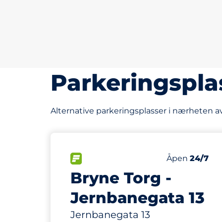
Parkeringspla
Alternative parkeringsplasser i nærheten a
61 m
150
Parkeringspl
FLOW
Antall parkeri
Lørdag
Åpen
24/7
Bryne Torg -
Jernbanegata 13
Jernbanegata 13