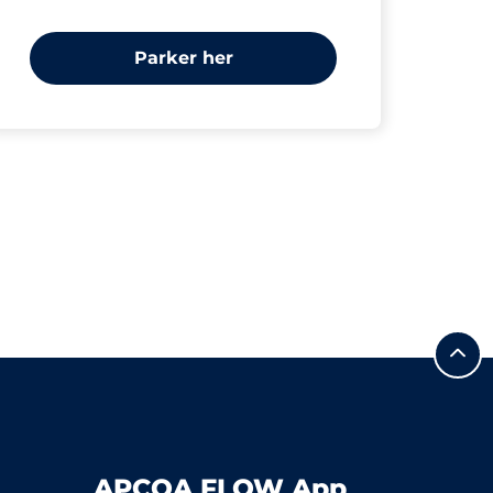
Parker her
APCOA FLOW App