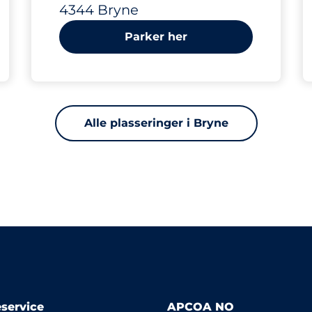
4344 Bryne
Parker her
Alle plasseringer i Bryne
service
APCOA NO