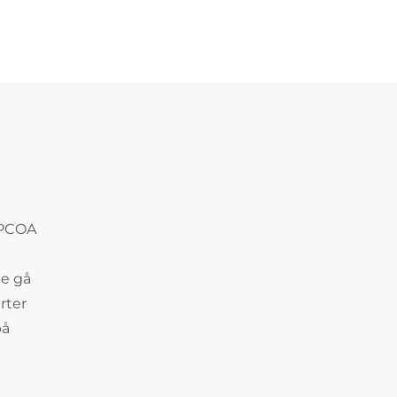
APCOA
te gå
rter
på