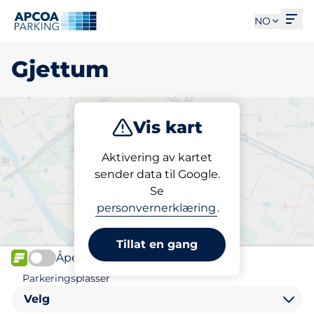
Åpn
NO
Gjettum
Vis kart
Parkering
Aktivering av kartet
sender data til Google.
Se
Finn parkering i Gjettum
personvernerklæring
.
Tillat en gang
Åpen
FLOW
Parkeringsplasser
Velg