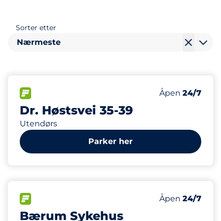
Sorter etter
Nærmeste
25
Parkeringspla
FLOW
Antall parkering
Åpen
24/7
Dr. Høstsvei 35-39
Utendørs
Parker her
670
13
Parkeringspla
HC plasser
FLOW
Antall parkering
Åpen
24/7
Bærum Sykehus