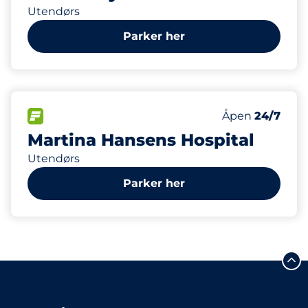
Utendørs
Parker her
50
7
Parkeringspla
HC plasser
FLOW
Antall parkering
Åpen
24/7
Martina Hansens Hospital
Utendørs
Parker her