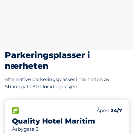
Parkeringsplasser i
nærheten
Alternative parkeringsplasser i nærheten av
Strandgata 90 Doradogarasjen
59 m
50
Parkeringspla
FLOW
Antall parkering
Fredag
Åpen
24/7
Quality Hotel Maritim
Åsbygata 3