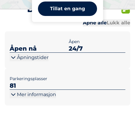
Doradogarasjen
Tillat en gang
Al
Al
Åpne alle
Lukk alle
Åpen
Åpen nå
24/7
Åpningstider
Parkeringsplasser
81
Mer informasjon