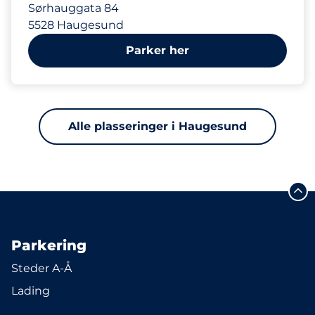
Sørhauggata 84
5528 Haugesund
Parker her
Alle plasseringer i Haugesund
Parkering
Steder A-Å
Lading