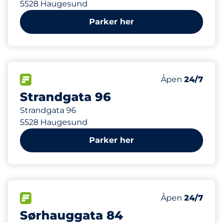
5528 Haugesund
Parker her
77 m
15
2
Parkeringspla
HC plasser
FLOW
Antall parkering
Fredag
Åpen
24/7
Strandgata 96
Strandgata 96
5528 Haugesund
Parker her
108 m
9
Parkeringspla
FLOW
Antall parkering
Fredag
Åpen
24/7
Sørhauggata 84