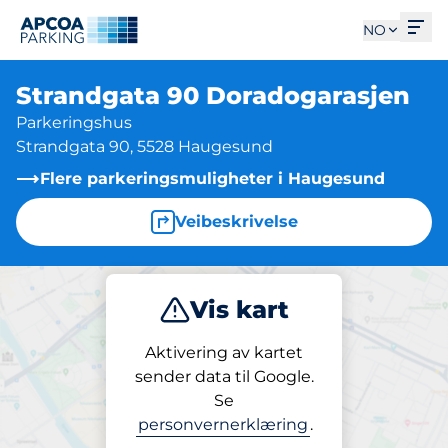
Åpn
NO
Strandgata 90 Doradogarasjen
Parkeringshus
Strandgata 90, 5528 Haugesund
Flere parkeringsmuligheter i Haugesund
Veibeskrivelse
Vis kart
Parkering
Aktivering av kartet
sender data til Google.
Se
Parkering
personvernerklæring
.
Strandgata 90