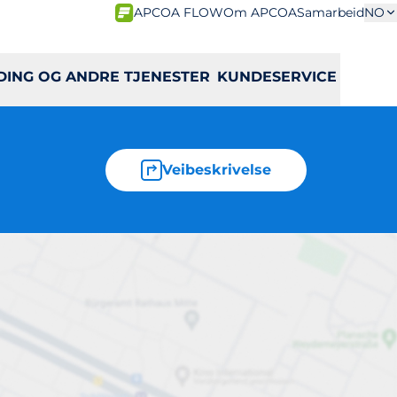
APCOA FLOW
Om APCOA
Samarbeid
NO
DING OG ANDRE TJENESTER
KUNDESERVICE
Veibeskrivelse
ta 6