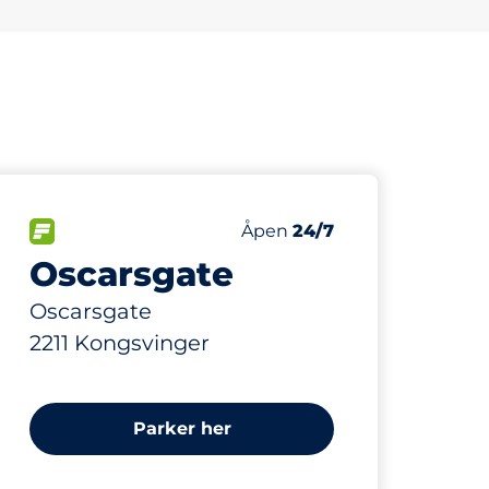
115
nbsp
Parkeringsplasser&nbsp
ser:
FLOW&nbsp
Antall parkeringsplasser:
Torsdag&nbsp
Åpen
24/7
Oscarsgate
Oscarsgate
2211 Kongsvinger
Parker her