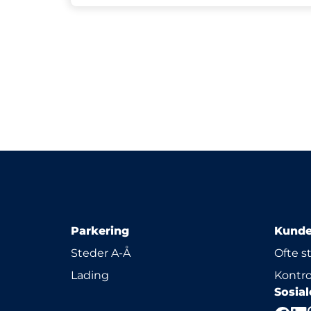
Parkering
Kunde
Steder A-Å
Ofte s
Lading
Kontro
Sosia