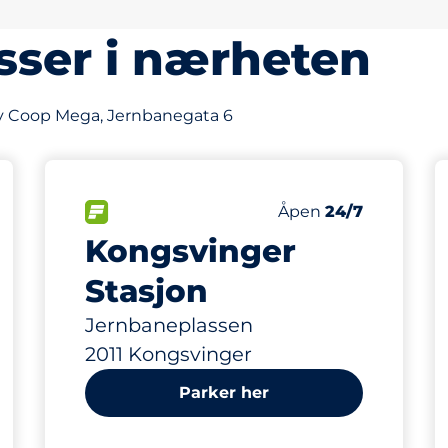
sser i nærheten
av Coop Mega, Jernbanegata 6
176
asser&nbsp
Parkeringsplasser&
ngsplasser:
p
FLOW&nbsp
Antall parkeringsplas
Torsdag&nbsp
Åpen
24/7
Kongsvinger
Stasjon
Jernbaneplassen
2011 Kongsvinger
Parker her