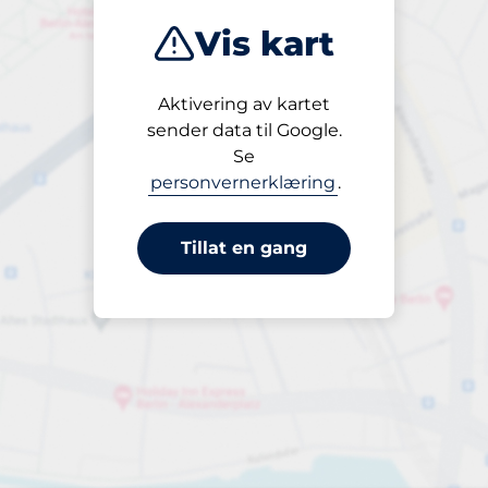
Vis kart
Aktivering av kartet
Åpen
sender data til Google.
24/7
Se
personvernerklæring
.
Tillat en gang