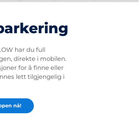
parkering
W har du full
gen, direkte i mobilen.
oner for å finne eller
nnes lett tilgjengelig i
ppen nå!