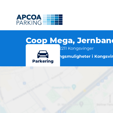
Coop Mega, Jernban
Jernbanegata 6, 2211 Kongsvinger
Flere parkeringsmuligheter i Kongsvi
Parkering
Coop 