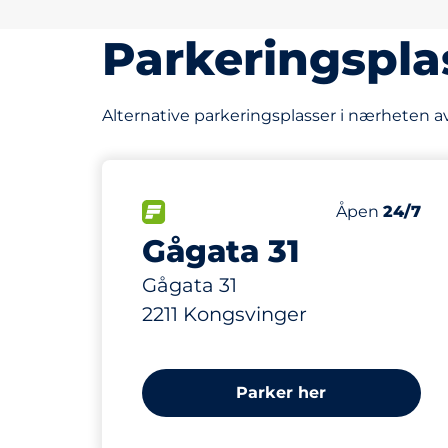
Parkeringspla
Alternative parkeringsplasser i nærheten 
18
Parkeringspl
FLOW&nbsp
Antall parkeri
Torsdag&nbs
Åpen
24/7
Gågata 31
Gågata 31
2211 Kongsvinger
Parker her