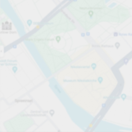
Åpen nå
Åpningstider
Parkeringsplasser
21
Mer informasjon