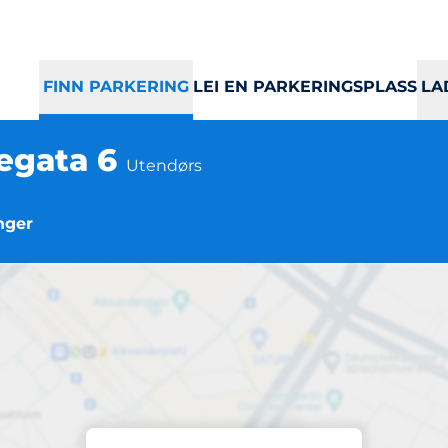
FINN PARKERING
LEI EN PARKERINGSPLASS
LA
egata 6
Utendørs
nger
Parkering
Mega, Jernbanega