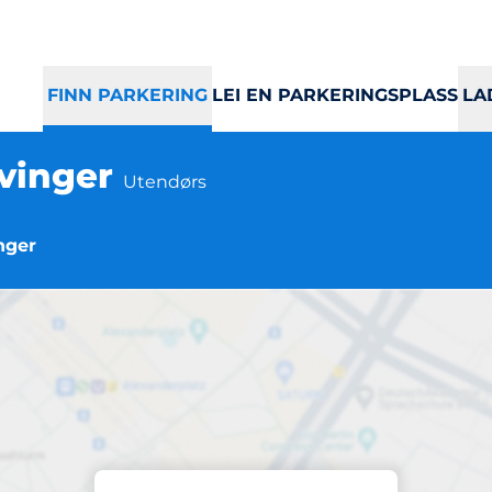
FINN PARKERING
LEI EN PARKERINGSPLASS
LA
vinger
Utendørs
nger
Parkering
trum VGS, Kongsvi