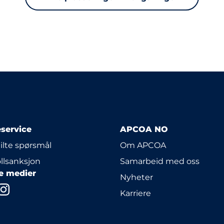
service
APCOA NO
tilte spørsmål
Om APCOA
llsanksjon
Samarbeid med oss
le medier
Nyheter
Karriere