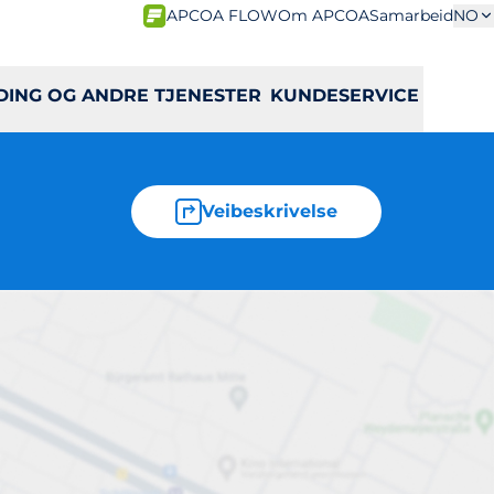
APCOA FLOW
Om APCOA
Samarbeid
NO
DING OG ANDRE TJENESTER
KUNDESERVICE
Veibeskrivelse
nger