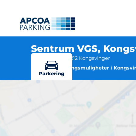
Sentrum VGS, Kongs
Strandvegen 1, 2212 Kongsvinger
Flere parkeringsmuligheter i Kongsvi
Parkering
Sen