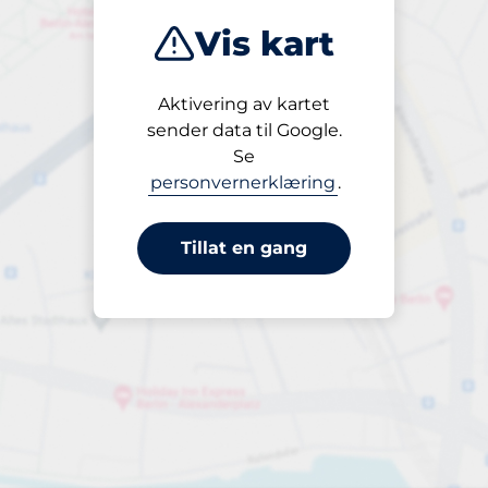
Vis kart
Aktivering av kartet
Åpen
sender data til Google.
24/7
Se
personvernerklæring
.
Tillat en gang
sser i nærheten