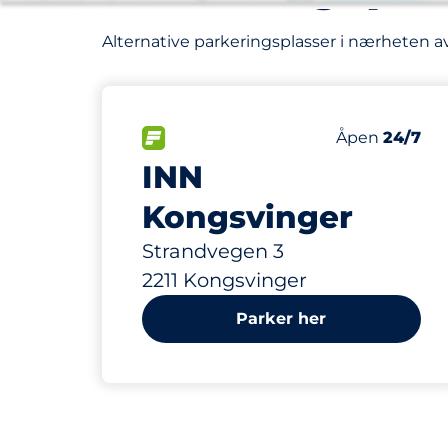
Alternative parkeringsplasser i nærheten 
78 m
40
Parkeringspl
FLOW
Antall parkeri
Fredag
Åpen
24/7
INN
Kongsvinger
Strandvegen 3
2211 Kongsvinger
Parker her