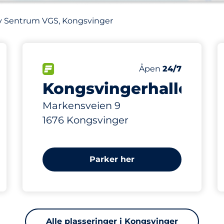
av Sentrum VGS, Kongsvinger
208 m
166
asser
Parkeringsplasser
ngsplasser:
FLOW
Antall parkeringsplas
Fredag
Åpen
24/7
Kongsvingerhallen
Markensveien 9
1676 Kongsvinger
Parker her
Alle plasseringer i Kongsvinger