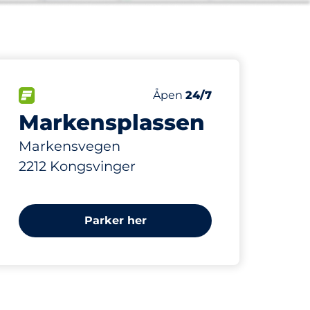
293 m
300
Parkeringsplasser
ser:
FLOW
Antall parkeringsplasser:
Fredag
Åpen
24/7
Markensplassen
Markensvegen
2212 Kongsvinger
Parker her