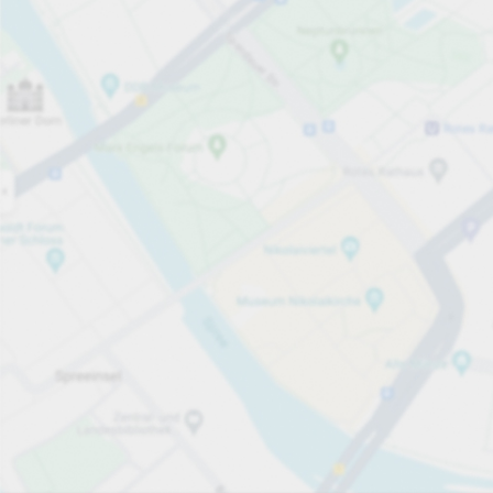
Åpen nå
Åpningstider
Mer informasjon
Parkeringspla