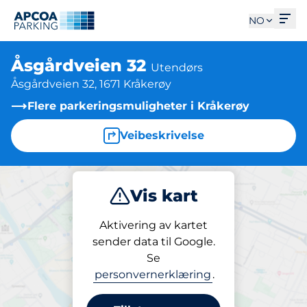
Åpn
NO
Åsgårdveien 32
Utendørs
Åsgårdveien 32, 1671 Kråkerøy
Flere parkeringsmuligheter i Kråkerøy
Veibeskrivelse
Vis kart
Parkering
Aktivering av kartet
sender data til Google.
Se
Parkering
personvernerklæring
.
Åsgårdveien 32