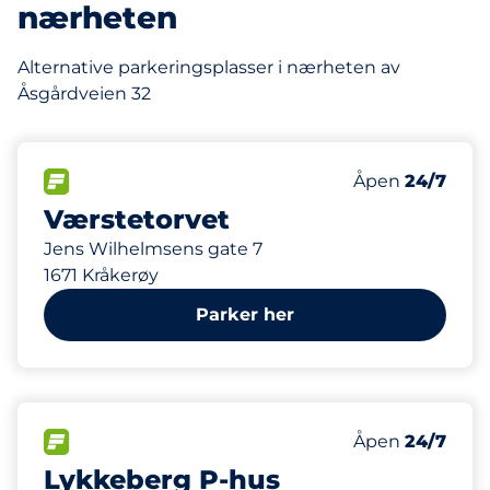
nærheten
Alternative parkeringsplasser i nærheten av
Åsgårdveien 32
520
Parkeringspla
FLOW&nbsp
Antall parkering
Torsdag&nbsp
Åpen
24/7
Værstetorvet
Jens Wilhelmsens gate 7
1671 Kråkerøy
Parker her
118
6
2
Parkeringspla
Ladeplasser&n
HC plasser&nb
FLOW&nbsp
Antall parkering
Torsdag&nbsp
Åpen
24/7
Lykkeberg P-hus