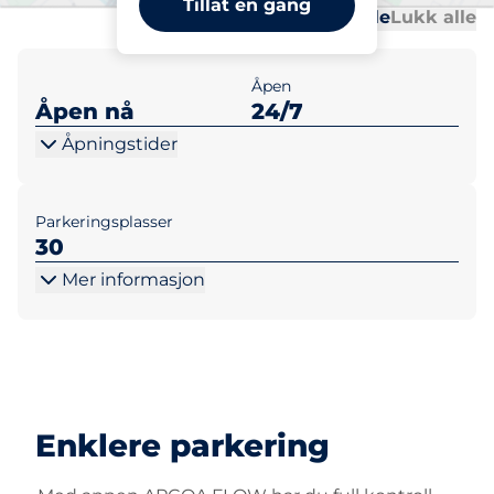
Tillat en gang
Al
Al
Åpne alle
Lukk alle
Åpen
Åpen nå
24/7
Åpningstider
Parkeringsplasser
30
Mer informasjon
Enklere parkering