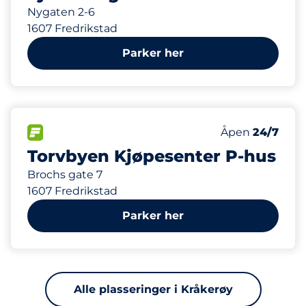
Nygaten 2-6
1607 Fredrikstad
Parker her
188
Parkeringspla
FLOW&nbsp
Antall parkering
Torsdag&nbsp
Åpen
24/7
Torvbyen Kjøpesenter P-hus
Brochs gate 7
1607 Fredrikstad
Parker her
Alle plasseringer i Kråkerøy