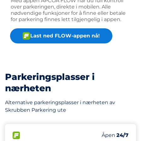
Med appen APCOA FLOW har du full kontroll
over parkeringen, direkte i mobilen. Alle
nødvendige funksjoner for å finne eller betale
for parkering finnes lett tilgjengelig i appen.
Last ned FLOW-appen nå!
Parkeringsplasser i
nærheten
Alternative parkeringsplasser i nærheten av
Skrubben Parkering ute
160 m
265
8
Parkeringspla
HC plasser&nb
FLOW&nbsp
Antall parkering
Torsdag&nbsp
Åpen
24/7