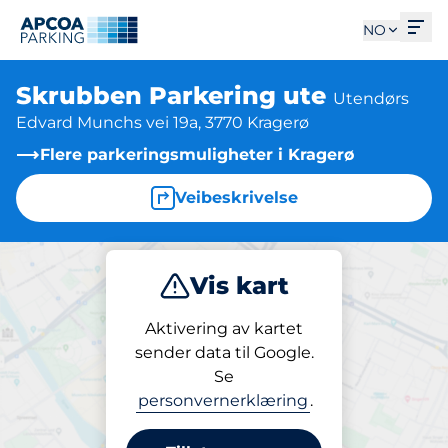
Åpn
NO
Skrubben Parkering ute
Utendørs
Edvard Munchs vei 19a, 3770 Kragerø
Flere parkeringsmuligheter i Kragerø
Veibeskrivelse
Vis kart
Parkering
Aktivering av kartet
sender data til Google.
Se
Parkering
personvernerklæring
.
Skrubben Parkering ute