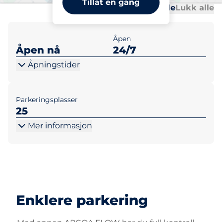
Tillat en gang
Al
Al
Åpne alle
Lukk alle
Åpen
Åpen nå
24/7
Åpningstider
Parkeringsplasser
25
Mer informasjon
Enklere parkering