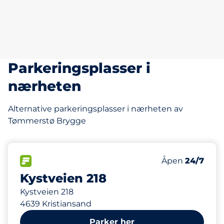
Parkeringsplasser i
nærheten
Alternative parkeringsplasser i nærheten av
Tømmerstø Brygge
34
Parkeringspla
FLOW
Antall parkering
Fredag
Åpen
24/7
Kystveien 218
Kystveien 218
4639 Kristiansand
Parker her