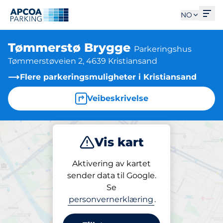
Åpn
NO
Tømmerstø Brygge
Parkeringshus
Tømmerstøveien 2, 4639 Kristiansand
Flere parkeringsmuligheter i Kristiansand
Veibeskrivelse
Vis kart
Parkering
Aktivering av kartet
sender data til Google.
Se
Parkering
personvernerklæring
.
Tømmerstø Brygge