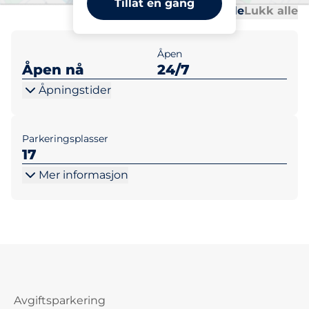
Tillat en gang
Al
Al
Åpne alle
Lukk alle
Åpen
Åpen nå
24/7
Åpningstider
Parkeringsplasser
17
Mer informasjon
Avgiftsparkering