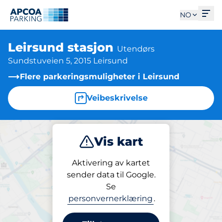
Åpn
NO
Leirsund stasjon
Utendørs
Sundstuveien 5, 2015 Leirsund
Flere parkeringsmuligheter i Leirsund
Veibeskrivelse
Vis kart
Parkering
Aktivering av kartet
sender data til Google.
Se
Parkering
personvernerklæring
.
Leirsund stasjon