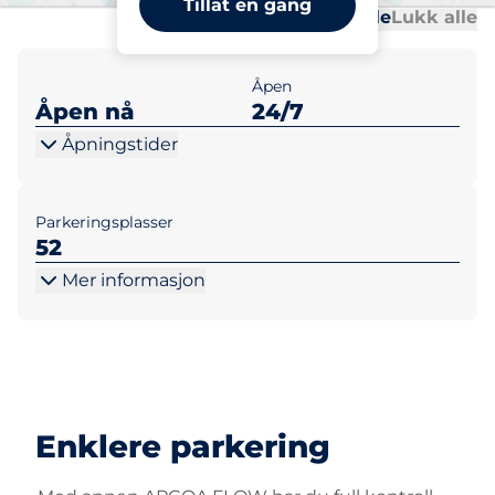
Tillat en gang
Al
Al
Åpne alle
Lukk alle
Åpen
Åpen nå
24/7
Åpningstider
Parkeringsplasser
52
Mer informasjon
Enklere parkering