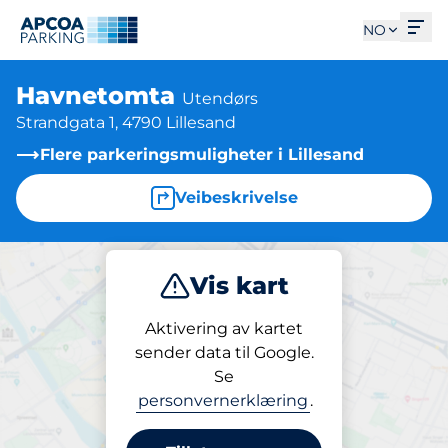
Åpn
NO
Havnetomta
Utendørs
Strandgata 1, 4790 Lillesand
Flere parkeringsmuligheter i Lillesand
Veibeskrivelse
Vis kart
Parkering
Aktivering av kartet
sender data til Google.
Se
Parkering
personvernerklæring
.
Havnetomta