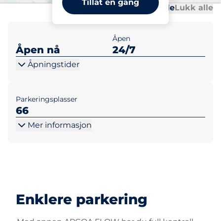
Tillat en gang
Al
Al
Åpne alle
Lukk alle
Åpen
Åpen nå
24/7
Åpningstider
Parkeringsplasser
66
Mer informasjon
Enklere parkering