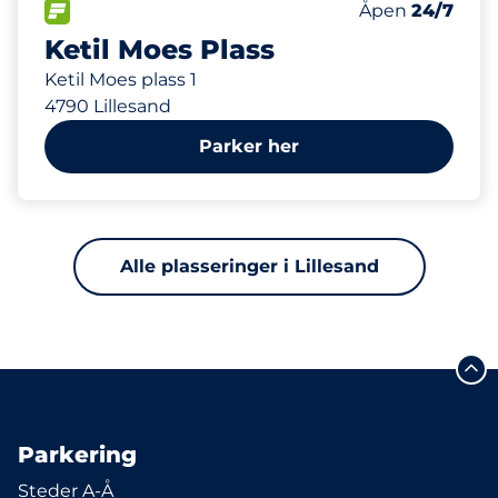
Parkeringspla
FLOW&nbsp
Antall parkering
Fredag&nbsp
Åpen
24/7
Ketil Moes Plass
Ketil Moes plass 1
4790 Lillesand
Parker her
Alle plasseringer i Lillesand
Parkering
Steder A-Å