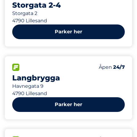
Storgata 2-4
Storgata 2
4790 Lillesand
Parker her
116 m
18
Parkeringspla
FLOW&nbsp
Antall parkering
Fredag&nbsp
Åpen
24/7
Langbrygga
Havnegata 9
4790 Lillesand
Parker her
179 m
22