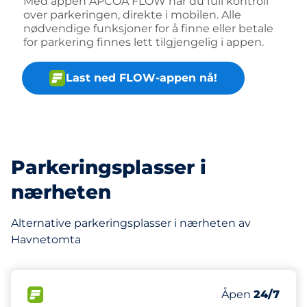
Med appen APCOA FLOW har du full kontroll
over parkeringen, direkte i mobilen. Alle
nødvendige funksjoner for å finne eller betale
for parkering finnes lett tilgjengelig i appen.
Last ned FLOW-appen nå!
Parkeringsplasser i
nærheten
Alternative parkeringsplasser i nærheten av
Havnetomta
112 m
60
2
Parkeringspla
HC plasser&nb
FLOW&nbsp
Antall parkering
Fredag&nbsp
Åpen
24/7