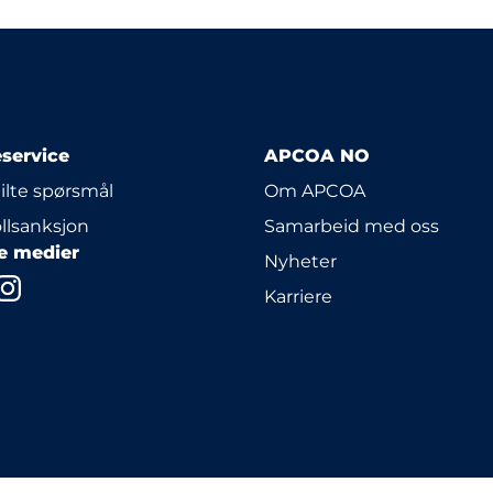
service
APCOA NO
tilte spørsmål
Om APCOA
llsanksjon
Samarbeid med oss
le medier
Nyheter
Karriere