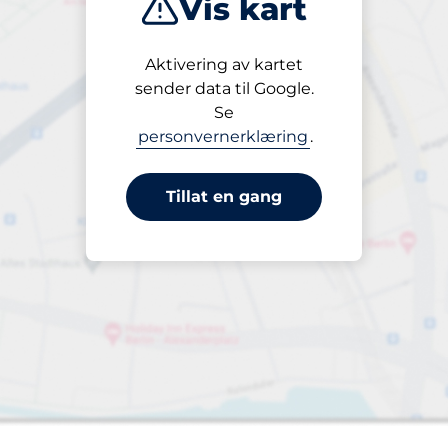
Vis kart
Nærmeste
Aktivering av kartet
sender data til Google.
Se
&nbsp
ngsplasser:
p
personvernerklæring
.
Tillat en gang