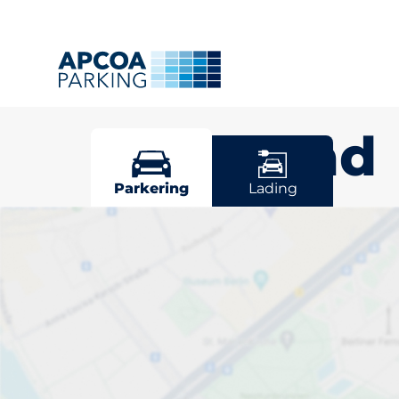
Mongstad
Parkering
Lading
Finn parkerin
Parkeringsplasser