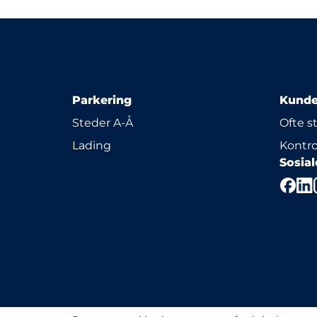
Parkering
Kunde
Steder A-Å
Ofte s
Lading
Kontro
Sosia