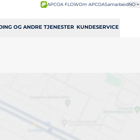
APCOA FLOW
Om APCOA
Samarbeid
NO
DING OG ANDRE TJENESTER
KUNDESERVICE