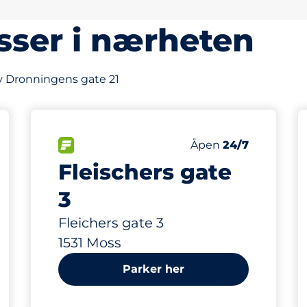
sser i nærheten
av Dronningens gate 21
228 m
51
asser&nbsp
nbsp
Parkeringsplasser&
ngsplasser:
FLOW&nbsp
Antall parkeringsplas
Fredag&nbsp
Åpen
24/7
Fleischers gate
3
Fleichers gate 3
1531 Moss
Parker her