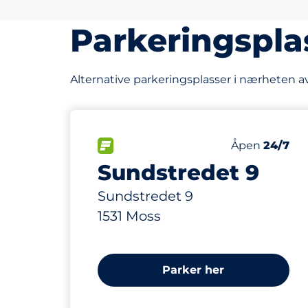
Parkeringspla
Alternative parkeringsplasser i nærheten 
118 m
76
2
Parkeringspl
HC plasser&
FLOW&nbsp
Antall parkeri
Fredag&nbsp
Åpen
24/7
Sundstredet 9
Sundstredet 9
1531 Moss
Parker her