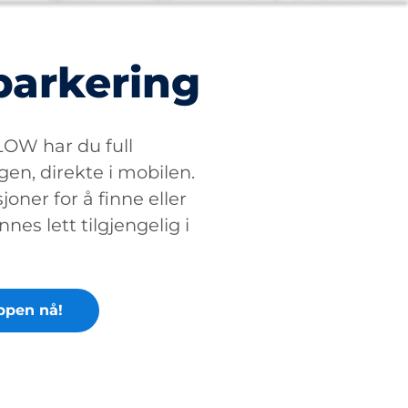
parkering
W har du full
gen, direkte i mobilen.
oner for å finne eller
nnes lett tilgjengelig i
ppen nå!