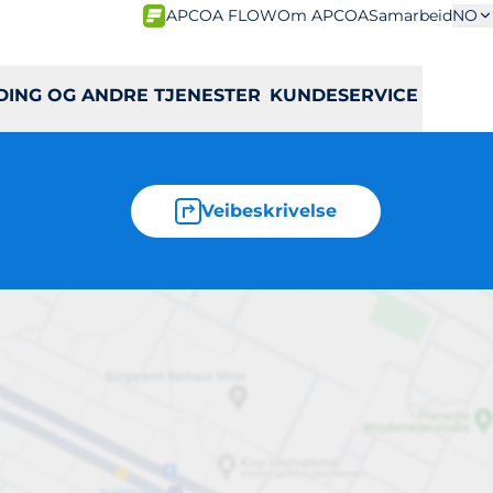
APCOA FLOW
Om APCOA
Samarbeid
NO
DING OG ANDRE TJENESTER
KUNDESERVICE
Veibeskrivelse
1