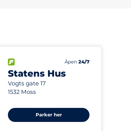
426 m
144
2
nbsp
Parkeringsplasser&nbsp
HC plasser&nbsp
ser:
FLOW&nbsp
Antall parkeringsplasser:
Fredag&nbsp
Åpen
24/7
Statens Hus
Vogts gate 17
1532 Moss
Parker her