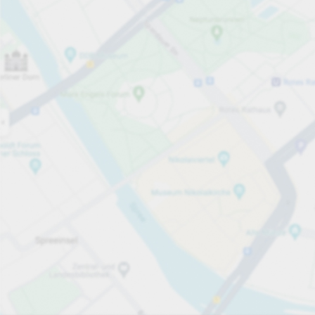
Åpen nå
Åpningstider
Parkeringsplasser
44
Mer informasjon