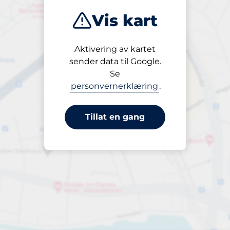
Vis kart
Aktivering av kartet
Åpen
sender data til Google.
24/7
Se
personvernerklæring
.
Tillat en gang