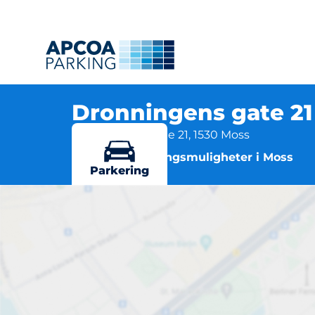
Dronningens gate 2
Dronningens gate 21, 1530 Moss
Flere parkeringsmuligheter i Moss
Parkering
D