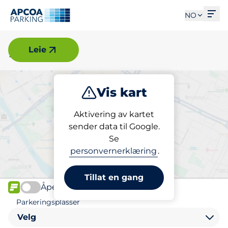
Åpn
NO
Øyer
Leie
Vis kart
Parkering
Lading
Aktivering av kartet
sender data til Google.
Se
Finn parkering i Øyer
personvernerklæring
.
Tillat en gang
Åpen
FLOW
Parkeringsplasser
Velg