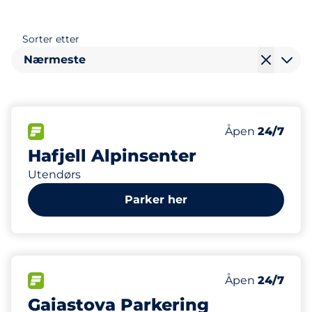
Sorter etter
Nærmeste
750
7
Parkeringspla
Ladeplasser
FLOW
Antall parkering
Lørdag
Åpen
24/7
Hafjell Alpinsenter
Utendørs
Parker her
232
Parkeringspla
FLOW
Antall parkering
Lørdag
Åpen
24/7
Gaiastova Parkering