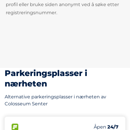
profil eller bruke siden anonymt ved å søke etter
registreringsnummer.
Parkeringsplasser i
nærheten
Alternative parkeringsplasser i nærheten av
Colosseum Senter
109 m
12
Parkeringspla
FLOW&nbsp
Antall parkering
Torsdag&nbsp
Åpen
24/7