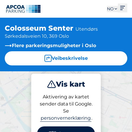
Åpn
NO
Colosseum Senter
Utendørs
Sørkedalsveien 10, 369 Oslo
Flere parkeringsmuligheter i Oslo
Veibeskrivelse
Vis kart
Parkering
Lading
Aktivering av kartet
sender data til Google.
Se
Parkering
personvernerklæring
.
Colosseum Senter