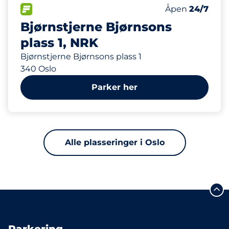
627 m
550
Parkeringspla
FLOW&nbsp
Antall parkering
Torsdag&nbsp
Åpen
24/7
Bjørnstjerne Bjørnsons
plass 1, NRK
Bjørnstjerne Bjørnsons plass 1
340 Oslo
Parker her
Alle plasseringer i Oslo