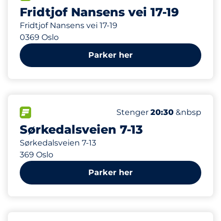
Fridtjof Nansens vei 17-19
Fridtjof Nansens vei 17-19
0369 Oslo
Parker her
171 m
38
Parkeringsplasser&nbsp
FLOW&nbsp
Antall parkeringsplasser:
Torsdag&nbsp
Stenger
20:30
&nbsp
Sørkedalsveien 7-13
Sørkedalsveien 7-13
369 Oslo
Parker her