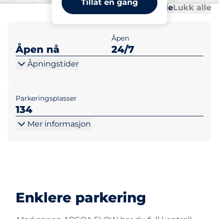
Tillat en gang
Al
Al
Åpne alle
Lukk alle
Åpen
Åpen nå
24/7
Åpningstider
Parkeringsplasser
134
Mer informasjon
Enklere parkering