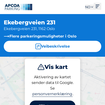
Åpn
NO
Ekebergveien 231
Ekebergveien 231, 1162 Oslo
Flere parkeringsmuligheter i Oslo
Veibeskrivelse
Vis kart
Parkering
Aktivering av kartet
sender data til Google.
Se
Parkering
personvernerklæring
.
Ekebergveien 231