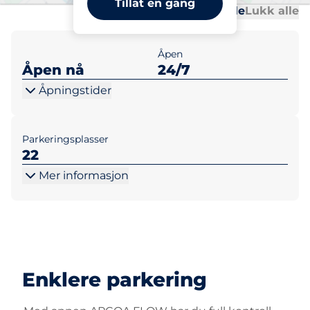
Tillat en gang
Al
Al
Åpne alle
Lukk alle
Åpen
Åpen nå
24/7
Åpningstider
Parkeringsplasser
22
Mer informasjon
Enklere parkering