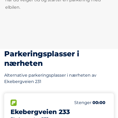
elbilen.
Parkeringsplasser i
nærheten
Alternative parkeringsplasser i nærheten av
Ekebergveien 231
41 m
14
1
Parkeringsplasser
HC plasser
FLOW
Antall parkeringsplas
Stenger
00:00
Ekebergveien 233