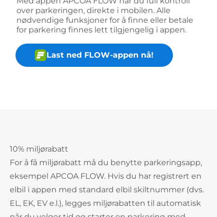
Med appen APCOA FLOW har du full kontroll
over parkeringen, direkte i mobilen. Alle
nødvendige funksjoner for å finne eller betale
for parkering finnes lett tilgjengelig i appen.
Last ned FLOW-appen nå!
10% miljørabatt
For å få miljørabatt må du benytte parkeringsapp,
eksempel APCOA FLOW. Hvis du har registrert en
elbil i appen med standard elbil skiltnummer (dvs.
EL, EK, EV e.l.), legges miljørabatten til automatisk
når du velger tid og starter en parkering med