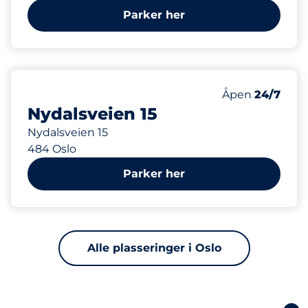
Parker her
422 m
70
Parkeringspla
Antall parkering
Fredag&nbsp
Åpen
24/7
Nydalsveien 15
Nydalsveien 15
484 Oslo
Parker her
Alle plasseringer i Oslo