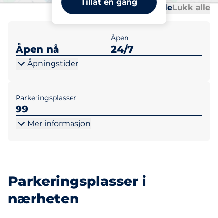
Tillat en gang
Al
Al
Åpne alle
Lukk alle
Åpen
Åpen nå
24/7
Åpningstider
Parkeringsplasser
99
Mer informasjon
Parkeringsplasser i
nærheten