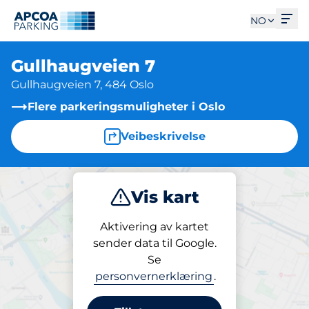
Åpn
NO
Gullhaugveien 7
Gullhaugveien 7, 484 Oslo
Flere parkeringsmuligheter i Oslo
Veibeskrivelse
Vis kart
Parkering
Aktivering av kartet
sender data til Google.
Se
Parkering
personvernerklæring
.
Gullhaugveien 7