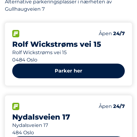
Alternative parkeringsplasser i nærheten av
Gullhaugveien 7
224 m
13
Parkeringspla
FLOW&nbsp
Antall parkering
Fredag&nbsp
Åpen
24/7
Rolf Wickstrøms vei 15
Rolf Wickstrøms vei 15
0484 Oslo
Parker her
378 m
15
Parkeringspla
FLOW&nbsp
Antall parkering
Fredag&nbsp
Åpen
24/7
Nydalsveien 17
Nydalsveien 17
484 Oslo