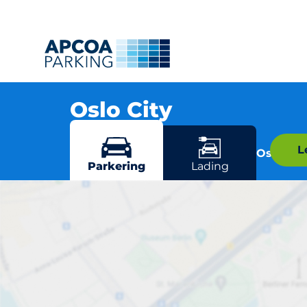
Oslo City
Stenersgata 1, 0050 Oslo
L
Flere parkeringsmuligheter i Oslo
Parkering
Lading