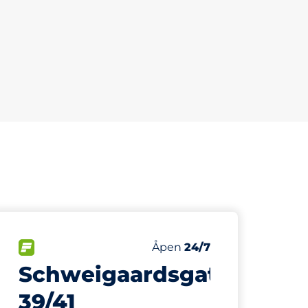
40
Parkeringsplasser
ser:
FLOW
Antall parkeringsplasser:
Lørdag
Åpen
24/7
Schweigaardsgate
39/41