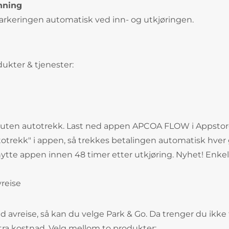
nning
parkeringen automatisk ved inn- og utkjøringen.
ukter & tjenester:
 uten autotrekk. Last ned appen APCOA FLOW i Appstore
autotrekk" i appen, så trekkes betalingen automatisk hve
nytte appen innen 48 timer etter utkjøring. Nyhet! Enkel
reise
d avreise, så kan du velge Park & Go. Da trenger du ikke 
ra kostnad. Velg mellom to produkter: