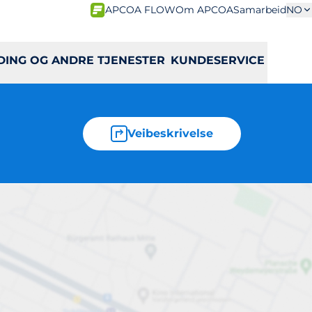
APCOA FLOW
Om APCOA
Samarbeid
NO
DING OG ANDRE TJENESTER
KUNDESERVICE
Veibeskrivelse