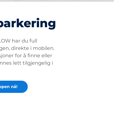
parkering
W har du full
gen, direkte i mobilen.
oner for å finne eller
nnes lett tilgjengelig i
ppen nå!