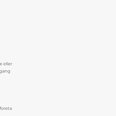
 eller
r gang
foreta