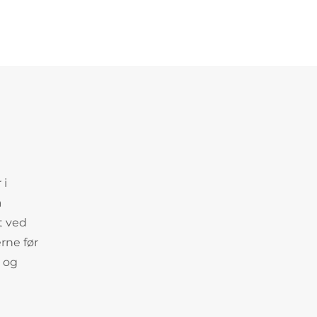
 i
å
t ved
rne før
r og