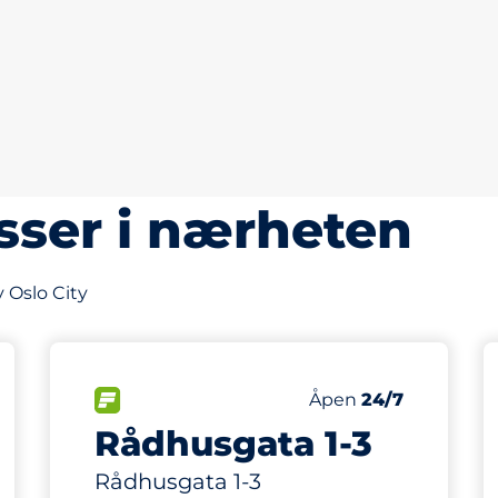
sser i nærheten
 Oslo City
49
r
Parkeringsplasser
asser:
FLOW
Antall parkeringsplas
Lørdag
Åpen
24/7
Rådhusgata 1-3
Rådhusgata 1-3