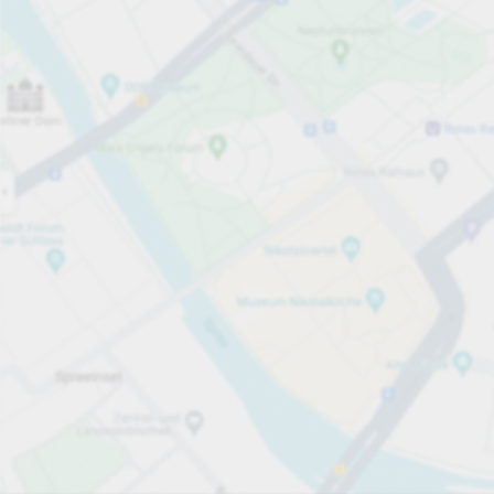
Åpen
06:00
Åpningstider
Parkeringsplasser
334
Mer informasjon