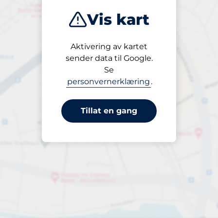
Vis kart
Aktivering av kartet
Frem til
sender data til Google.
22:00
Se
personvernerklæring
.
Tillat en gang