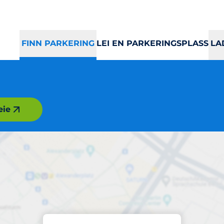
FINN PARKERING
LEI EN PARKERINGSPLASS
LA
eie
Parkering
Oslo City