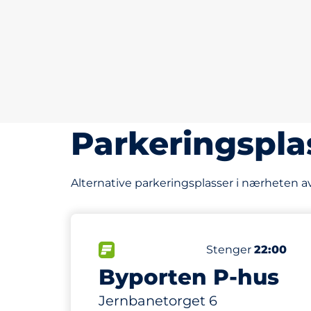
Parkeringspla
Alternative parkeringsplasser i nærheten av
134
13
Parkeringsplasse
Ladeplasser
FLOW
Antall parkeringspl
Lørdag
Stenger
22:00
Byporten P-hus
Jernbanetorget 6