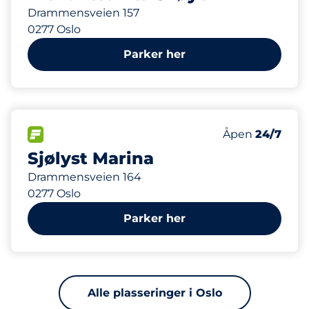
Drammensveien 157
0277 Oslo
Parker her
271 m
FLOW
Mandag
Åpen
24/7
Sjølyst Marina
Drammensveien 164
0277 Oslo
Parker her
Alle plasseringer i Oslo