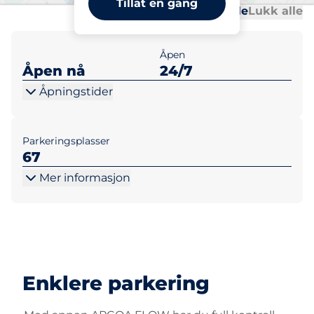
Tillat en gang
Al
Al
Åpne alle
Lukk alle
Åpen
Åpen nå
24/7
Åpningstider
Parkeringsplasser
67
Mer informasjon
Enklere parkering