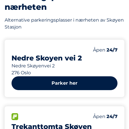
nærheten
Alternative parkeringsplasser i nærheten av Skøyen
Stasjon
183 m
30
Parkeringspla
Antall parkering
Mandag
Åpen
24/7
Nedre Skoyen vei 2
Nedre Skøyenvei 2
276 Oslo
Parker her
249 m
23
1
Parkeringspla
HC plasser
FLOW
Antall parkering
Mandag
Åpen
24/7
Trekanttomta Skøyen