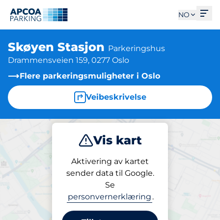
Åpn
NO
Skøyen Stasjon
Parkeringshus
Drammensveien 159, 0277 Oslo
Flere parkeringsmuligheter i Oslo
Veibeskrivelse
Vis kart
Parkering
Aktivering av kartet
sender data til Google.
Se
Parkering
personvernerklæring
.
Skøyen Stasjon