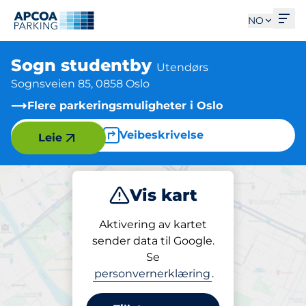
Åpn
NO
Sogn studentby
Utendørs
Sognsveien 85, 0858 Oslo
Flere parkeringsmuligheter i Oslo
Veibeskrivelse
Leie
Vis kart
Parkering
Lading
Aktivering av kartet
sender data til Google.
Se
Parkering
personvernerklæring
.
Sogn studentby