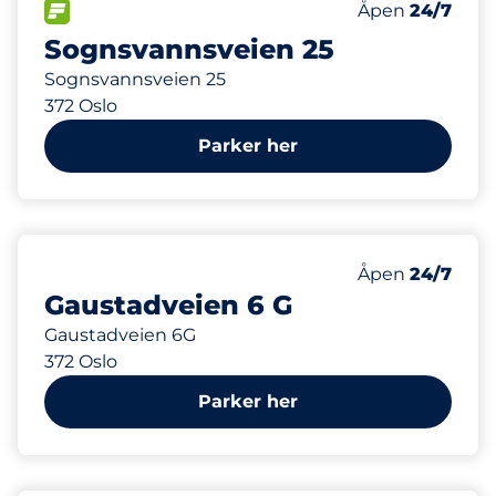
Parkeringspla
FLOW&nbsp
Antall parkering
Fredag&nbsp
Åpen
24/7
Sognsvannsveien 25
Sognsvannsveien 25
372 Oslo
Parker her
646 m
15
Parkeringspla
Antall parkering
Fredag&nbsp
Åpen
24/7
Gaustadveien 6 G
Gaustadveien 6G
372 Oslo
Parker her