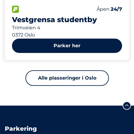
773 m
114
10
4
4
Parkeringspla
Ladeplasser&n
Motorbike Sp
HC plasser&nb
FLOW&nbsp
Antall parkering
Fredag&nbsp
Åpen
24/7
Vestgrensa studentby
Trimveien 4
0372 Oslo
Parker her
Alle plasseringer i Oslo
Parkering