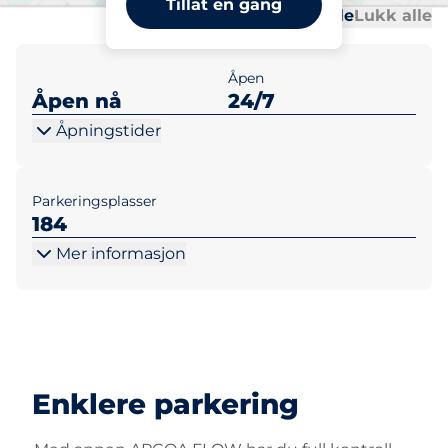
Tillat en gang
Al
Al
Åpne alle
Lukk alle
Åpen
Åpen nå
24/7
Åpningstider
Parkeringsplasser
184
Mer informasjon
Enklere parkering