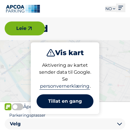
Åpn
NO
Ottestad
Leie
Vis kart
Parkering
Aktivering av kartet
sender data til Google.
Se
Finn parkering i Ottestad
personvernerklæring
.
Tillat en gang
Åpen
FLOW
Parkeringsplasser
Velg