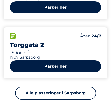
Parker her
199 m
36
2
Parkeringspla
HC plasser
FLOW
Antall parkering
Lørdag
Åpen
24/7
Torggata 2
Torggata 2
1707 Sarpsborg
Parker her
Alle plasseringer i Sarpsborg