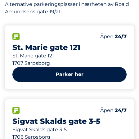
Alternative parkeringsplasser i nærheten av Roald
Amundsens gate 19/21
130 m
37
Parkeringspla
FLOW
Antall parkering
Lørdag
Åpen
24/7
St. Marie gate 121
St. Marie gate 121
1707 Sarpsborg
Parker her
133 m
83
2
Parkeringspla
HC plasser
FLOW
Antall parkering
Lørdag
Åpen
24/7
Sigvat Skalds gate 3-5
Sigvat Skalds gate 3-5
1706 Sarpsborg