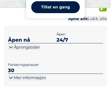
19/21
Tillat en gang
Al
Al
Åpne alle
Lukk alle
Åpen
Åpen nå
24/7
Åpningstider
Parkeringsplasser
30
Mer informasjon