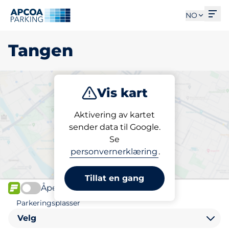
Åpn
NO
Tangen
Vis kart
Parkering
Aktivering av kartet
sender data til Google.
Se
Finn parkering i Tangen
personvernerklæring
.
Tillat en gang
Åpen
FLOW
Parkeringsplasser
Velg