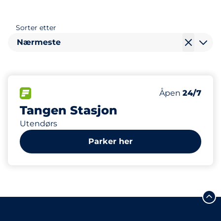
Sorter etter
Nærmeste
104
Parkeringspla
FLOW
Antall parkering
Lørdag
Åpen
24/7
Tangen Stasjon
Utendørs
Parker her