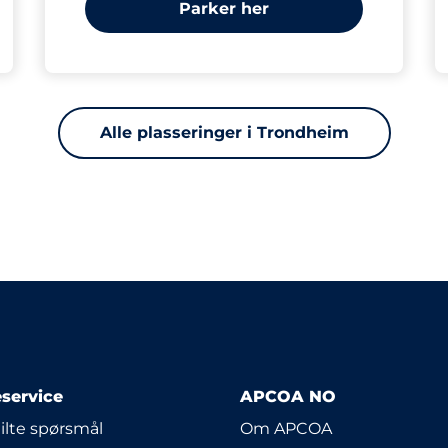
Parker her
Alle plasseringer i Trondheim
service
APCOA NO
tilte spørsmål
Om APCOA