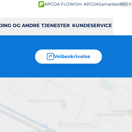
APCOA FLOW
Om APCOA
Samarbeid
NO
DING OG ANDRE TJENESTER
KUNDESERVICE
Veibeskrivelse