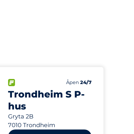
200
100
Parkeringsplasser&nbsp
Ladeplasser&nbsp
FLOW&nbsp
Antall parkeringsplasser:
Torsdag&nbsp
Åpen
24/7
Trondheim S P-
hus
Gryta 2B
7010 Trondheim