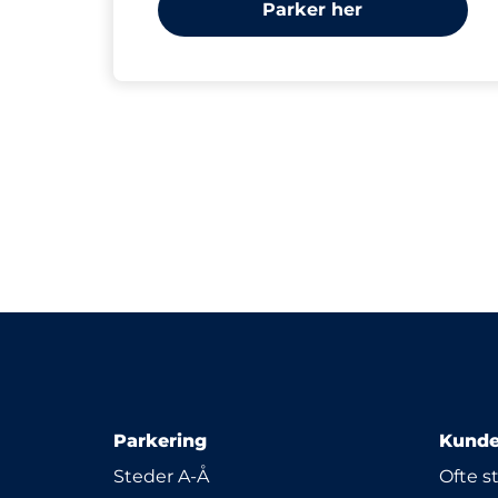
Parker her
Parkering
Kunde
Steder A-Å
Ofte s