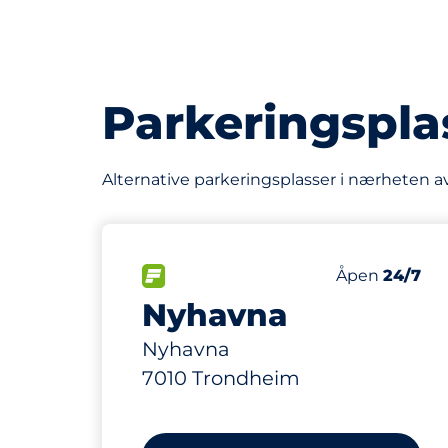
Parkeringspla
Alternative parkeringsplasser i nærheten av
420
Parkeringspl
FLOW&nbsp
Antall parkeri
Torsdag&nbs
Åpen
24/7
Nyhavna
Nyhavna
7010 Trondheim