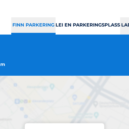
FINN PARKERING
LEI EN PARKERINGSPLASS
LA
eim
Parkering
Brattøra