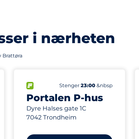
sser i nærheten
 Brattøra
229
4
asser&nbsp
Parkeringsplasser&nbsp
Ladeplasser&nbsp
ngsplasser:
p
FLOW&nbsp
Antall parkeringsplasser:
Torsdag&nbsp
Stenger
23:00
&nbsp
Portalen P-hus
Dyre Halses gate 1C
7042 Trondheim