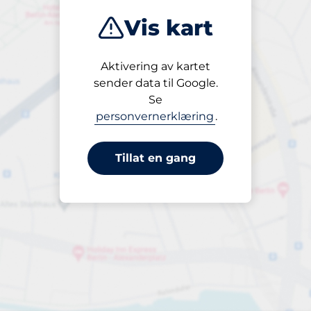
Vis kart
Aktivering av kartet
Åpen
sender data til Google.
24/7
Se
personvernerklæring
.
Tillat en gang