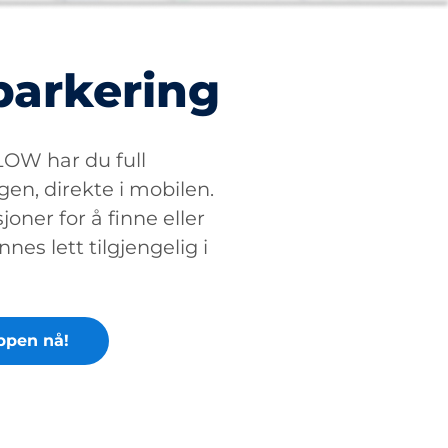
parkering
W har du full
gen, direkte i mobilen.
oner for å finne eller
nnes lett tilgjengelig i
ppen nå!