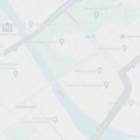
Åpen nå
Åpningstider
Parkeringsplasser
44
Mer informasjon