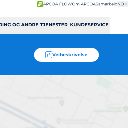
APCOA FLOW
Om APCOA
Samarbeid
NO
DING OG ANDRE TJENESTER
KUNDESERVICE
Veibeskrivelse