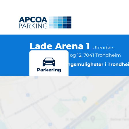
Lade Arena 1
Utendørs
Håkon VII gt 8-10 og 12, 7041 Trondheim
Flere parkeringsmuligheter i Trondh
Parkering