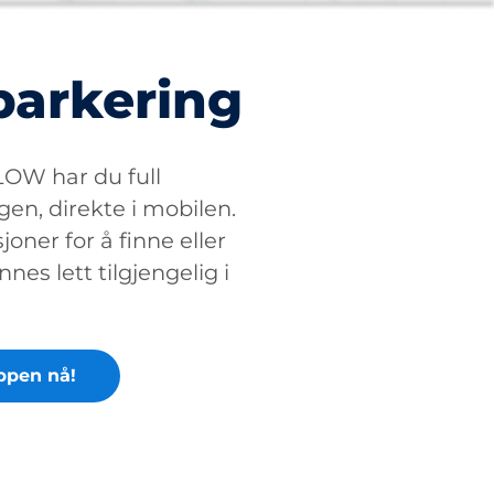
parkering
W har du full
gen, direkte i mobilen.
oner for å finne eller
nnes lett tilgjengelig i
ppen nå!