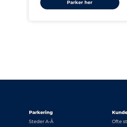
Parker her
Parkering
Kunde
Steder A-Å
Ofte s