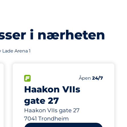
sser i nærheten
v Lade Arena 1
330 m
200
asser&nbsp
Parkeringsplasser&
ngsplasser:
p
FLOW&nbsp
Antall parkeringsplas
Torsdag&nbsp
Åpen
24/7
Haakon VIIs
gate 27
Haakon VIIs gate 27
7041 Trondheim