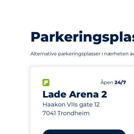
Parkeringspla
Alternative parkeringsplasser i nærheten a
25 m
770
Parkeringspl
FLOW&nbsp
Antall parkeri
Torsdag&nbs
Åpen
24/7
Lade Arena 2
Haakon VIIs gate 12
7041 Trondheim