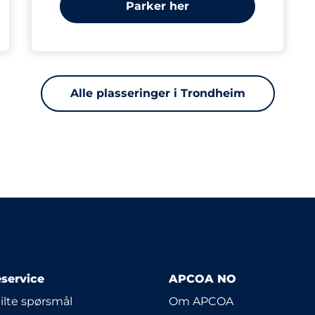
Parker her
Alle plasseringer i Trondheim
service
APCOA NO
tilte spørsmål
Om APCOA