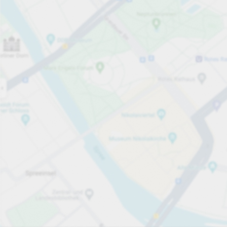
Åpen nå
Åpningstider
Parkeringsplasser
675
Mer informasjon