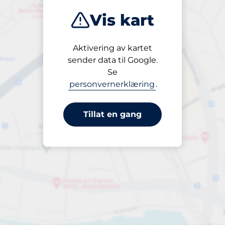
Vis kart
Aktivering av kartet
Frem til
sender data til Google.
23:00
Se
personvernerklæring
.
Tillat en gang