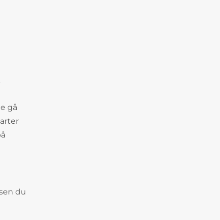
te gå
arter
på
ssen du