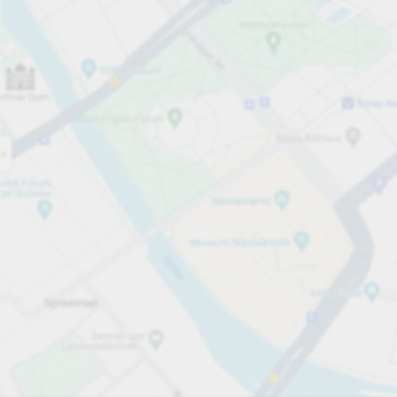
Åpen nå
Åpningstider
Parkeringsplasser
354
Mer informasjon