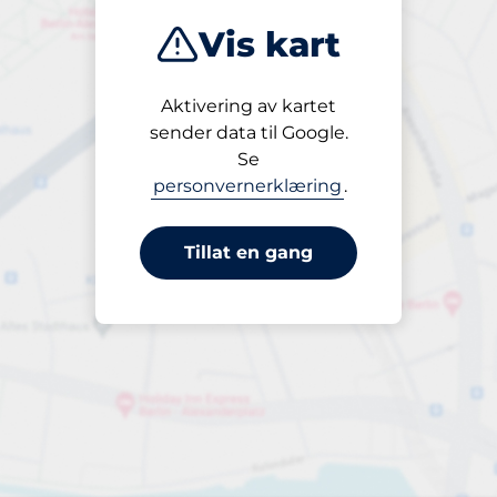
Vis kart
Aktivering av kartet
Åpen
sender data til Google.
24/7
Se
personvernerklæring
.
Tillat en gang