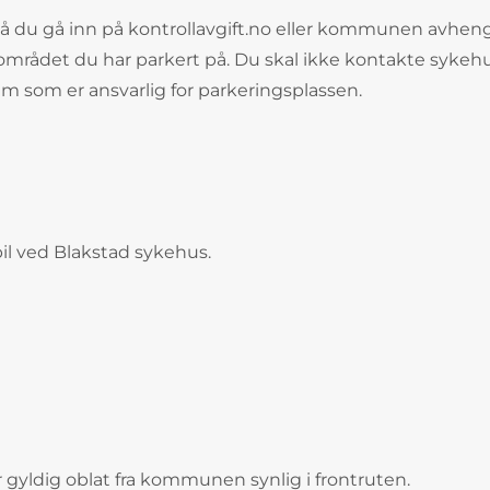
må du gå inn på kontrollavgift.no eller kommunen​ avhen
området du har parkert på. Du skal ikke kontakte sykeh
em som er ansvarlig for parkeringsplassen.​​
bil ved Blakstad sykehus.
r gyldig oblat fra kommunen synlig i frontruten.