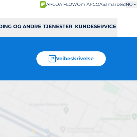
APCOA FLOW
Om APCOA
Samarbeid
NO
DING OG ANDRE TJENESTER
KUNDESERVICE
Veibeskrivelse