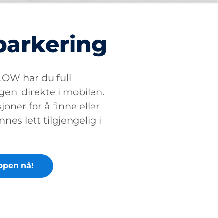
parkering
W har du full
gen, direkte i mobilen.
oner for å finne eller
nnes lett tilgjengelig i
ppen nå!