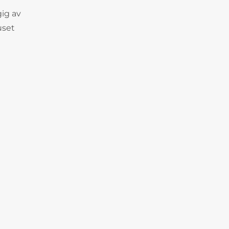
gig av
uset