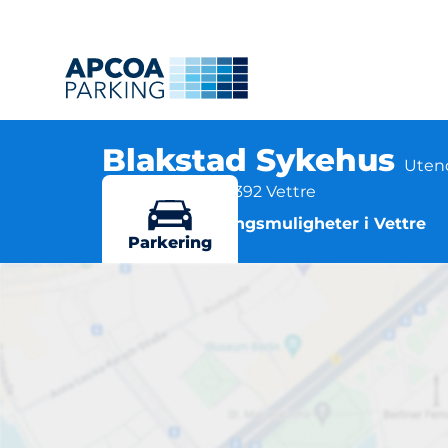
Blakstad Sykehus
Uten
Strandveien 35, 1392 Vettre
Flere parkeringsmuligheter i Vettre
Parkering