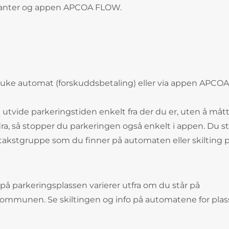
ntanter og appen APCOA FLOW.
ruke automat (forskuddsbetaling) eller via appen APCOA
 utvide parkeringstiden enkelt fra der du er, uten å måt
dra, så stopper du parkeringen også enkelt i appen. Du st
t takstgruppe som du finner på automaten eller skilting 
på parkeringsplassen varierer utfra om du står på
kommunen. Se skiltingen og info på automatene for pla