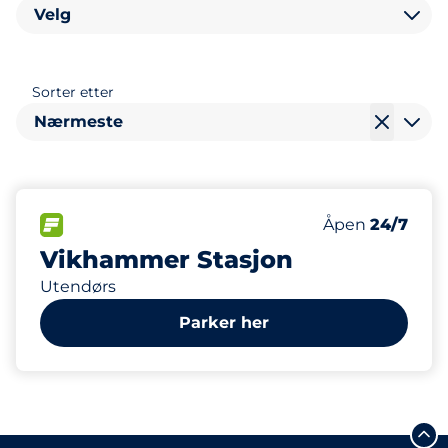
Velg
Sorter etter
Nærmeste
FLOW
Lørdag
Åpen
24/7
Vikhammer Stasjon
Utendørs
Parker her