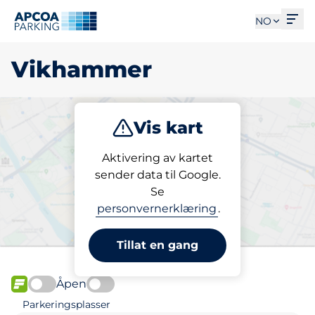
Åpn
NO
Vikhammer
Vis kart
Parkering
Aktivering av kartet
sender data til Google.
Se
Finn parkering i
personvernerklæring
.
Vikhammer
Tillat en gang
Åpen
FLOW
Parkeringsplasser