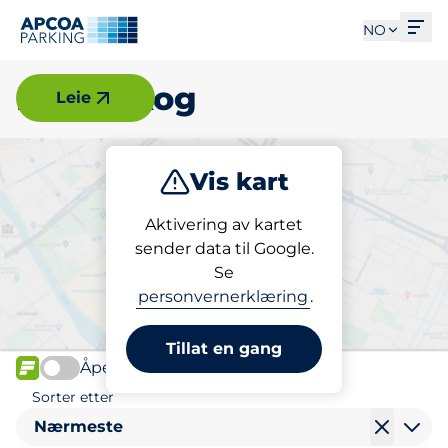
Åpn
NO
Lørenskog
Leie
Vis kart
Parkering
Lading
Aktivering av kartet
sender data til Google.
Se
Finn lading i Lørenskog
personvernerklæring
.
Tillat en gang
Åpen
FLOW
Sorter etter
Nærmeste