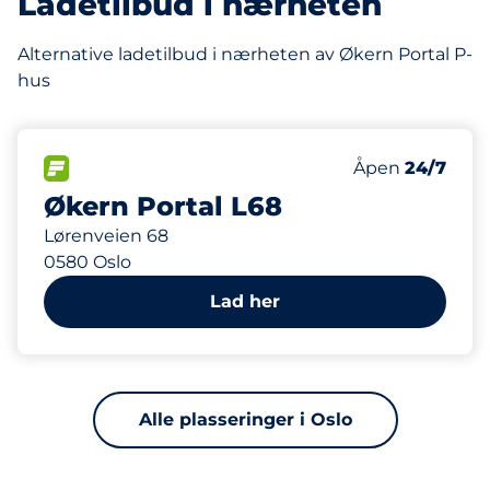
Ladetilbud i nærheten
Alternative ladetilbud i nærheten av Økern Portal P-
hus
21 m
156
10
1
Parkeringspla
Ladeplasser
HC plasser
FLOW
Antall parkering
Fredag
Åpen
24/7
Økern Portal L68
Lørenveien 68
0580 Oslo
Lad her
Alle plasseringer i Oslo