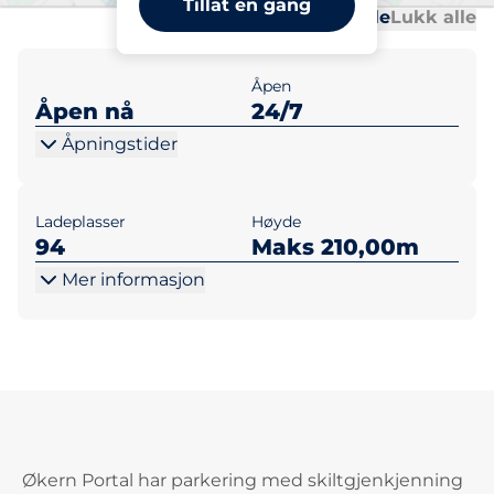
Tillat en gang
Al
Al
Åpne alle
Lukk alle
Åpen
Åpen nå
24/7
Åpningstider
Ladeplasser
Høyde
94
Maks 210,00m
Mer informasjon
Økern Portal har parkering med skiltgjenkjenning