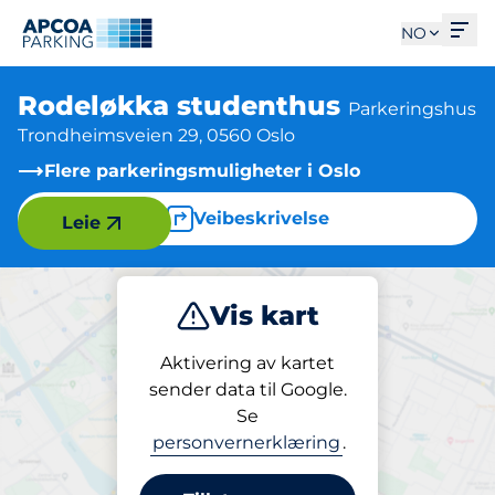
Åpn
NO
Rodeløkka studenthus
Parkeringshus
Trondheimsveien 29, 0560 Oslo
Flere parkeringsmuligheter i Oslo
Veibeskrivelse
Leie
Vis kart
Parkering
Lading
Aktivering av kartet
sender data til Google.
Se
Lading
personvernerklæring
.
Rodeløkka studenthus