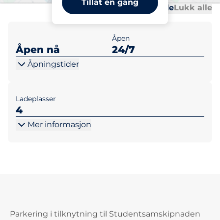
Tillat en gang
Al
Al
Åpne alle
Lukk alle
Åpen
Åpen nå
24/7
Åpningstider
Ladeplasser
4
Mer informasjon
Parkering i tilknytning til Studentsamskipnaden