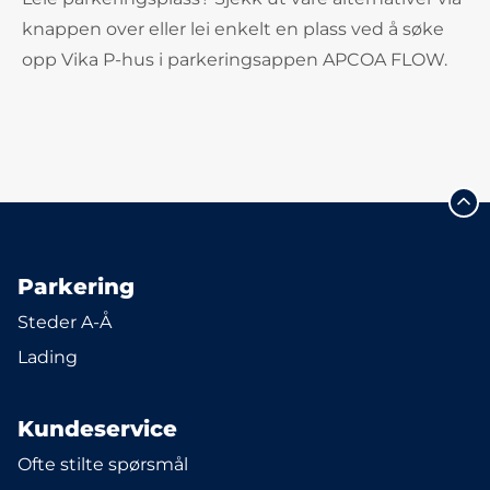
knappen over eller lei enkelt en plass ved å søke
opp Vika P-hus i parkeringsappen APCOA FLOW.
Parkering
Steder A-Å
Lading
Kundeservice
Ofte stilte spørsmål