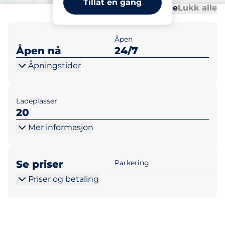
Tillat en gang
Al
Al
Åpne alle
Lukk alle
Åpen
Åpen nå
24/7
Åpningstider
Ladeplasser
20
Mer informasjon
Se priser
Parkering
Priser og betaling