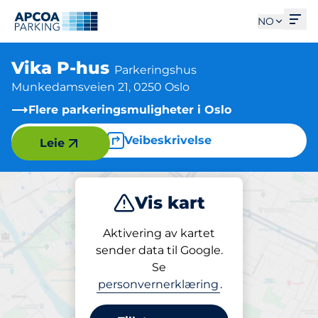
Åpn
NO
Vika P-hus
Parkeringshus
Munkedamsveien 21, 0250 Oslo
Flere parkeringsmuligheter i Oslo
Veibeskrivelse
Leie
Vis kart
Parkering
Lading
Aktivering av kartet
sender data til Google.
Se
Lading
personvernerklæring
.
Vika P-hus