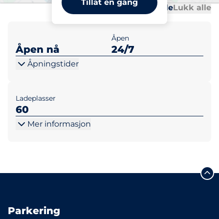
Tillat en gang
Al
Al
Åpne alle
Lukk alle
Åpen
Åpen nå
24/7
Åpningstider
Ladeplasser
60
Mer informasjon
Parkering