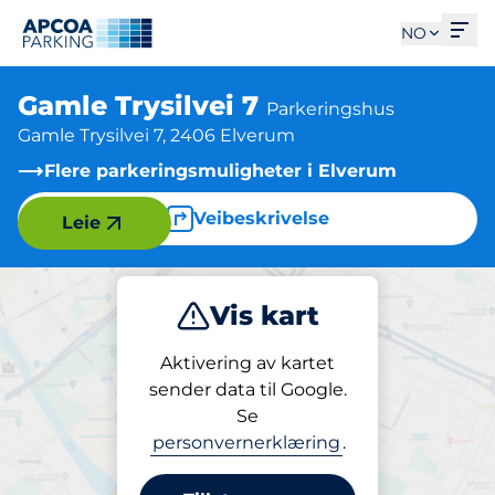
Åpn
NO
Gamle Trysilvei 7
Parkeringshus
Gamle Trysilvei 7, 2406 Elverum
Flere parkeringsmuligheter i Elverum
Veibeskrivelse
Leie
Vis kart
Parkering
Aktivering av kartet
sender data til Google.
Se
Parkering
personvernerklæring
.
Gamle Trysilvei 7