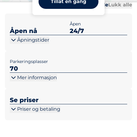
Tillat en gang
Al
Al
Åpne alle
Lukk alle
Åpen
Åpen nå
24/7
Åpningstider
Parkeringsplasser
70
Mer informasjon
Se priser
Priser og betaling