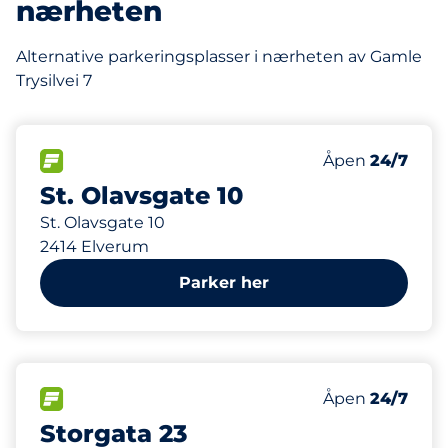
nærheten
Alternative parkeringsplasser i nærheten av Gamle
Trysilvei 7
51 m
8
Parkeringspla
FLOW
Antall parkering
Lørdag
Åpen
24/7
St. Olavsgate 10
St. Olavsgate 10
2414 Elverum
Parker her
153 m
26
Parkeringspla
FLOW
Antall parkering
Lørdag
Åpen
24/7
Storgata 23