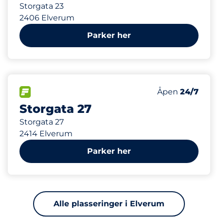
Storgata 23
2406 Elverum
Parker her
189 m
30
Parkeringspla
FLOW
Antall parkering
Lørdag
Åpen
24/7
Storgata 27
Storgata 27
2414 Elverum
Parker her
Alle plasseringer i Elverum