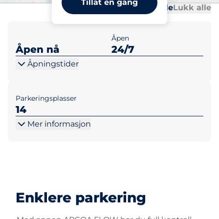
Tillat en gang
Al
Al
Åpne alle
Lukk alle
Åpen
Åpen nå
24/7
Åpningstider
Parkeringsplasser
14
Mer informasjon
Enklere parkering