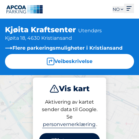
Åpn
NO
Kjøita Kraftsenter
Utendørs
Kjøita 18, 4630 Kristiansand
Flere parkeringsmuligheter i Kristiansand
Veibeskrivelse
Vis kart
Parkering
Aktivering av kartet
sender data til Google.
Se
Parkering
personvernerklæring
.
Kjøita Kraftsenter