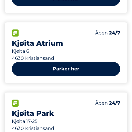
158
Parkeringspla
FLOW&nbsp
Antall parkering
Torsdag&nbsp
Åpen
24/7
Kjøita Atrium
Kjøita 6
4630 Kristiansand
Parker her
27
2
Parkeringspla
HC plasser&nb
FLOW&nbsp
Antall parkering
Torsdag&nbsp
Åpen
24/7
Kjøita Park
Kjøita 17-25
4630 Kristiansand