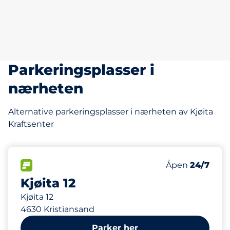
Parkeringsplasser i
nærheten
Alternative parkeringsplasser i nærheten av Kjøita
Kraftsenter
39
Parkeringspla
FLOW&nbsp
Antall parkering
Torsdag&nbsp
Åpen
24/7
Kjøita 12
Kjøita 12
4630 Kristiansand
Parker her