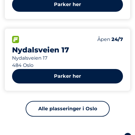
Parker her
15
Parkeringspla
FLOW
Antall parkering
Åpen
24/7
Nydalsveien 17
Nydalsveien 17
484 Oslo
Parker her
Alle plasseringer i Oslo