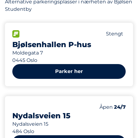
Alternative parkeringsplasser i nærheten av Bjølsen
Studentby
80
Parkeringsp
FLOW
Antall parker
Stengt
Bjølsenhallen P-hus
Moldegata 7
0445 Oslo
Parker her
70
Parkeringspla
Antall parkering
Åpen
24/7
Nydalsveien 15
Nydalsveien 15
484 Oslo