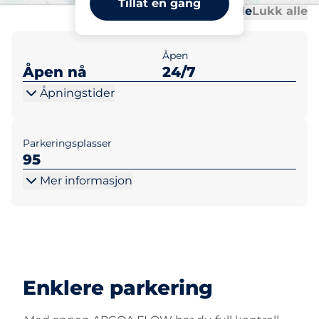
Tillat en gang
Al
Al
Åpne alle
Lukk alle
Åpen
Åpen nå
24/7
Åpningstider
Parkeringsplasser
95
Mer informasjon
Enklere parkering