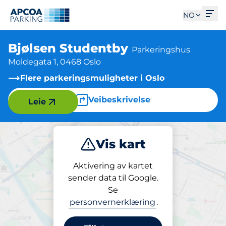
Åpn
NO
Bjølsen Studentby
Parkeringshus
Moldegata 1, 0468 Oslo
Flere parkeringsmuligheter i Oslo
Veibeskrivelse
Leie
Vis kart
Parkering
Lading
Aktivering av kartet
sender data til Google.
Se
Parkering
personvernerklæring
.
Bjølsen Studentby