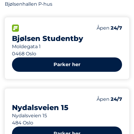
Bjølsenhallen P-hus
5 m
95
2
8
6
Parkeringspla
Ladeplasser&n
Motorbike Sp
HC plasser&nb
FLOW&nbsp
Antall parkering
Torsdag&nbsp
Åpen
24/7
Bjølsen Studentby
Moldegata 1
0468 Oslo
Parker her
433 m
70
Parkeringspla
Antall parkering
Torsdag&nbsp
Åpen
24/7
Nydalsveien 15
Nydalsveien 15
484 Oslo
Parker her