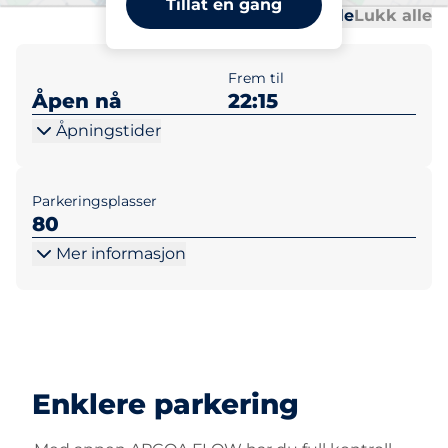
Tillat en gang
Al
Al
Åpne alle
Lukk alle
Frem til
Åpen nå
22:15
Åpningstider
Parkeringsplasser
80
Mer informasjon
Enklere parkering