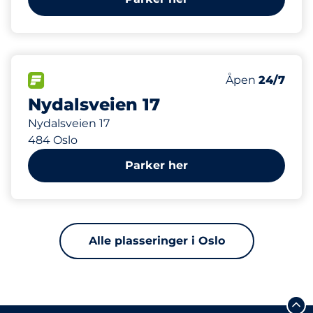
477 m
15
Parkeringspla
FLOW&nbsp
Antall parkering
Torsdag&nbsp
Åpen
24/7
Nydalsveien 17
Nydalsveien 17
484 Oslo
Parker her
Alle plasseringer i Oslo