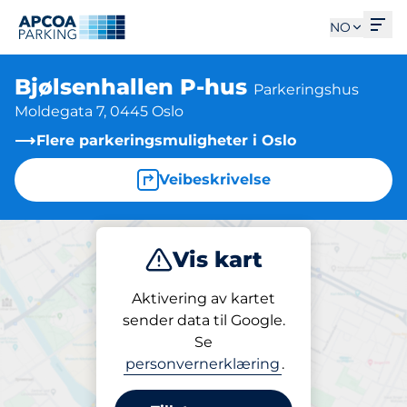
Åpn
NO
Bjølsenhallen P-hus
Parkeringshus
Moldegata 7, 0445 Oslo
Flere parkeringsmuligheter i Oslo
Veibeskrivelse
Vis kart
Parkering
Aktivering av kartet
sender data til Google.
Se
Parkering
personvernerklæring
.
Bjølsenhallen P-hus