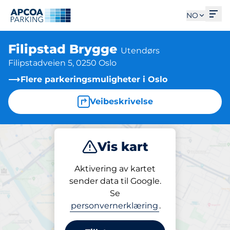
Åpn
NO
Filipstad Brygge
Utendørs
Filipstadveien 5, 0250 Oslo
Flere parkeringsmuligheter i Oslo
Veibeskrivelse
Vis kart
Parkering
Aktivering av kartet
sender data til Google.
Se
Parkering
personvernerklæring
.
Filipstad Brygge