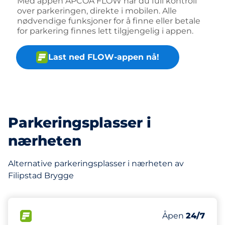
Med appen APCOA FLOW har du full kontroll
over parkeringen, direkte i mobilen. Alle
nødvendige funksjoner for å finne eller betale
for parkering finnes lett tilgjengelig i appen.
Last ned FLOW-appen nå!
Parkeringsplasser i
nærheten
Alternative parkeringsplasser i nærheten av
Filipstad Brygge
135 m
22
Parkeringspla
FLOW&nbsp
Antall parkering
Torsdag&nbsp
Åpen
24/7