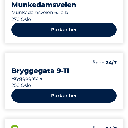
Munkedamsveien
Munkedamsveien 62 a-b
270 Oslo
Parker her
302 m
5
Parkeringspla
Antall parkering
Torsdag&nbsp
Åpen
24/7
Bryggegata 9-11
Bryggegata 9-11
250 Oslo
Parker her
368 m
12