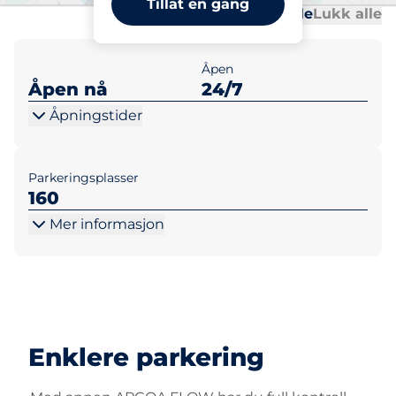
Tillat en gang
Al
Al
Åpne alle
Lukk alle
Åpen
Åpen nå
24/7
Åpningstider
Parkeringsplasser
160
Mer informasjon
Enklere parkering