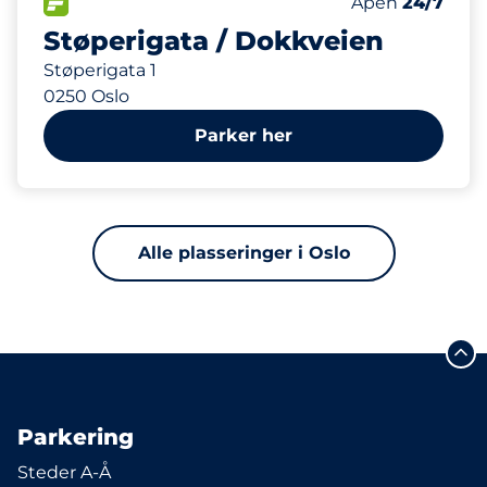
Parkeringspla
FLOW&nbsp
Antall parkering
Torsdag&nbsp
Åpen
24/7
Støperigata / Dokkveien
Støperigata 1
0250 Oslo
Parker her
Alle plasseringer i Oslo
Parkering
Steder A-Å