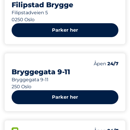
Filipstad Brygge
Filipstadveien 5
0250 Oslo
Parker her
413 m
5
Parkeringspla
Antall parkering
Åpen
24/7
Bryggegata 9-11
Bryggegata 9-11
250 Oslo
Parker her
471 m
12