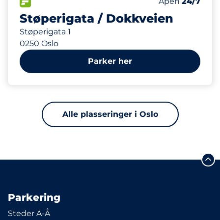
Parkeringspla
FLOW
Antall parkering
Åpen
24/7
Støperigata / Dokkveien
Støperigata 1
0250 Oslo
Parker her
Alle plasseringer i Oslo
Parkering
Steder A-Å