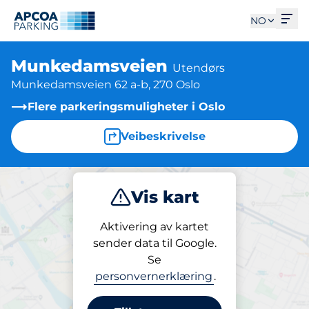
Åpn
NO
Munkedamsveien
Utendørs
Munkedamsveien 62 a-b, 270 Oslo
Flere parkeringsmuligheter i Oslo
Veibeskrivelse
Vis kart
Parkering
Aktivering av kartet
sender data til Google.
Se
Parkering
personvernerklæring
.
Munkedamsveien