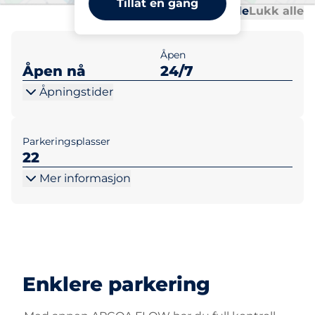
Tillat en gang
Al
Al
Åpne alle
Lukk alle
Åpen
Åpen nå
24/7
Åpningstider
Parkeringsplasser
22
Mer informasjon
Enklere parkering