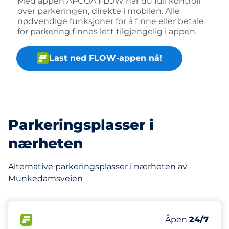
Med appen APCOA FLOW har du full kontroll
over parkeringen, direkte i mobilen. Alle
nødvendige funksjoner for å finne eller betale
for parkering finnes lett tilgjengelig i appen.
Last ned FLOW-appen nå!
Parkeringsplasser i
nærheten
Alternative parkeringsplasser i nærheten av
Munkedamsveien
135 m
160
4
Parkeringspla
HC plasser
FLOW
Antall parkering
Åpen
24/7