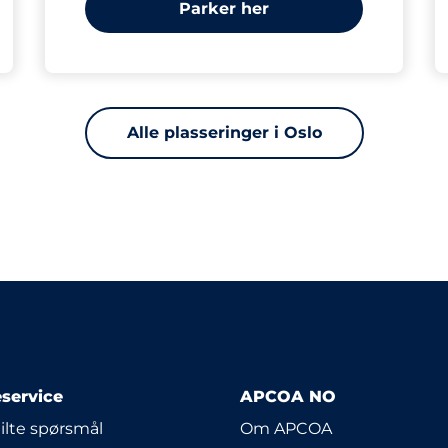
Parker her
Alle plasseringer i Oslo
service
APCOA NO
tilte spørsmål
Om APCOA