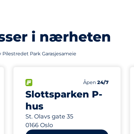
sser i nærheten
v Pilestredet Park Garasjesameie
247 m
146
asser
paces
Parkeringsplasser
ngsplasser:
FLOW
Antall parkeringsplas
Lørdag
Åpen
24/7
Slottsparken P-
hus
St. Olavs gate 35
0166 Oslo