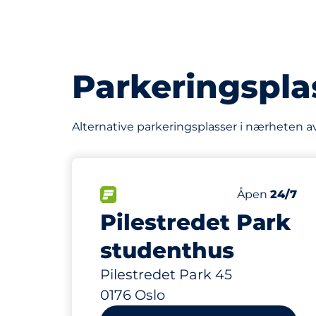
Parkeringspla
Alternative parkeringsplasser i nærheten a
207 m
28
3
Parkeringspl
Motorbike S
FLOW
Antall parkeri
Lørdag
Åpen
24/7
Pilestredet Park
studenthus
Pilestredet Park 45
0176 Oslo