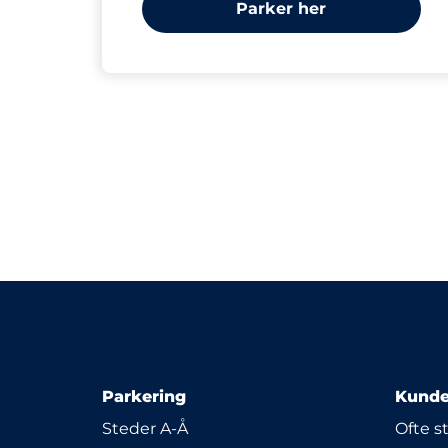
Parker her
Parkering
Kunde
Steder A-Å
Ofte s