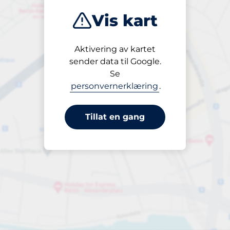
Vis kart
Aktivering av kartet
Åpen
sender data til Google.
24/7
Se
personvernerklæring
.
Tillat en gang