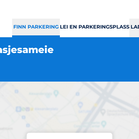
FINN PARKERING
LEI EN PARKERINGSPLASS
LA
asjesameie
Parkering
edet Park Garasje