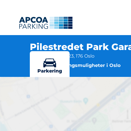
Pilestredet Park Gar
Pilestredet Park 23, 176 Oslo
Flere parkeringsmuligheter i Oslo
Parkering
Pilestr