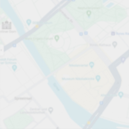
Åpen nå
Åpningstider
Parkeringsplasser
230
Mer informasjon