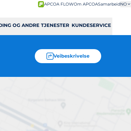
APCOA FLOW
Om APCOA
Samarbeid
NO
DING OG ANDRE TJENESTER
KUNDESERVICE
Veibeskrivelse
sameie