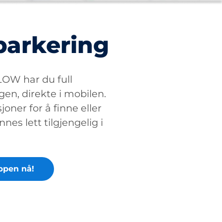
parkering
W har du full
gen, direkte i mobilen.
oner for å finne eller
nnes lett tilgjengelig i
ppen nå!