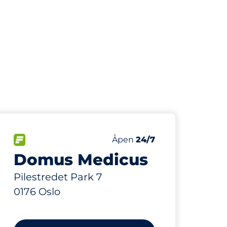
302 m
40
Parkeringsplasser
ser:
FLOW
Antall parkeringsplasser:
Lørdag
Åpen
24/7
Domus Medicus
Pilestredet Park 7
0176 Oslo