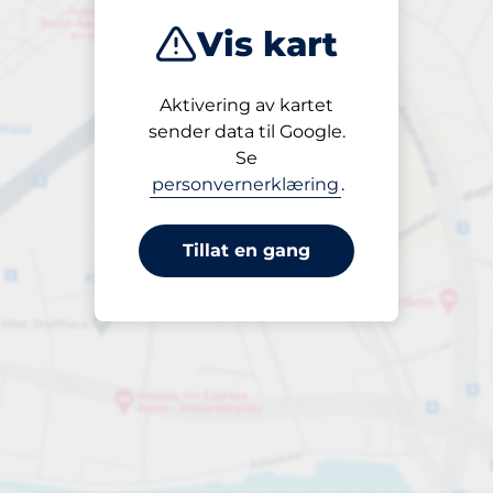
Vis kart
Aktivering av kartet
Åpen
sender data til Google.
24/7
Se
personvernerklæring
.
Tillat en gang