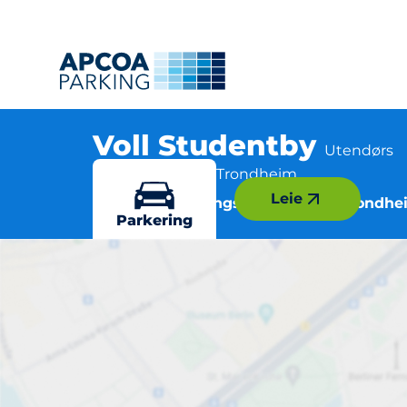
Voll Studentby
Utendørs
Vegamot 1, 7049 Trondheim
Leie
Flere parkeringsmuligheter i Trondh
Parkering