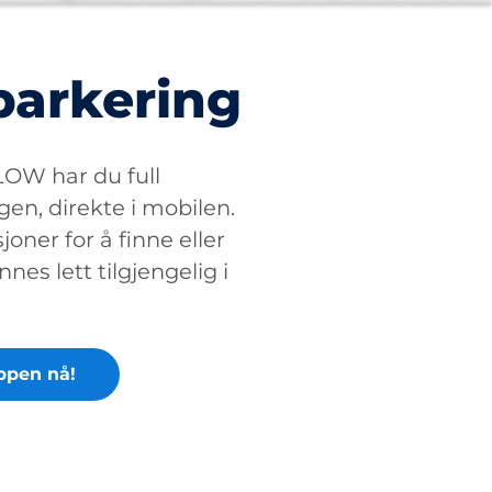
parkering
W har du full
gen, direkte i mobilen.
oner for å finne eller
nnes lett tilgjengelig i
ppen nå!