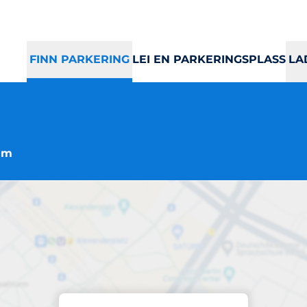
FINN PARKERING
LEI EN PARKERINGSPLASS
LA
eim
Parkering
Voll Studentby