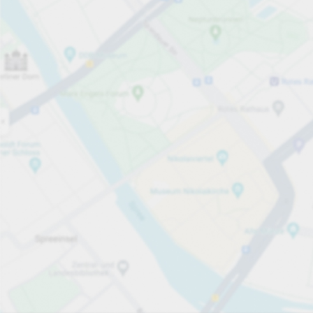
Åpen nå
Åpningstider
Parkeringsplasser
28
Mer informasjon