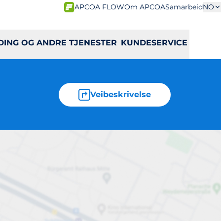
APCOA FLOW
Om APCOA
Samarbeid
NO
DING OG ANDRE TJENESTER
KUNDESERVICE
Veibeskrivelse