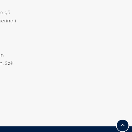
te gå
ering i
an
n. Søk